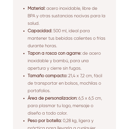
Material:
acero inoxidable,
libre de
BPA y otras sustancias nocivas para la
salud.
Capacidad:
500 ml,
ideal para
mantener tus bebidas calientes o frías
durante horas.
Tapón a rosca con agarre:
de acero
inoxidable y bambú,
para una
apertura y cierre sin fugas.
Tamaño compacto:
21,
4 x 7,
2 cm,
fácil
de transportar en bolsos,
mochilas o
portafolios.
Área de personalización:
6,
5 x 6,
5 cm,
para plasmar tu logo,
mensaje o
diseño a todo color.
Peso por botella:
0,
28 kg,
ligera y
práctica para llevarla a cualquier