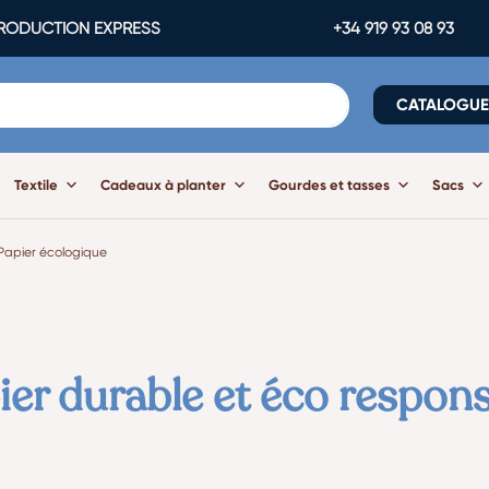
ODUCTION EXPRESS
+34 919 93 08 93
CATALOGU
Textile
Cadeaux à planter
Gourdes et tasses
Sacs
Papier écologique
er durable et éco respon