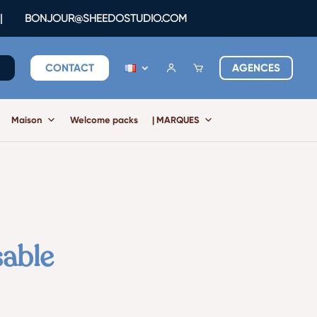
|
BONJOUR@SHEEDOSTUDIO.COM
E
CONTACT
AGENCES
Maison
Welcome packs
| MARQUES
sable