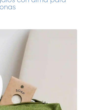
galos con alma para
sonas