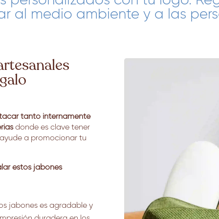
s personalizados con tu logo. Re
ar al medio ambiente y a las per
artesanales
galo
tacar tanto internamente
rias
donde es clave tener
 ayude a promocionar tu
alar estos jabones
os jabones es agradable y
impresión duradera en los