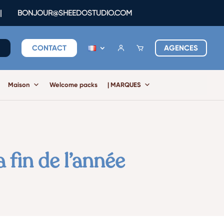
|
BONJOUR@SHEEDOSTUDIO.COM
E
CONTACT
AGENCES
Maison
Welcome packs
| MARQUES
 fin de l’année