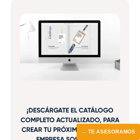
¡DESCÁRGATE EL CATÁLOGO
COMPLETO ACTUALIZADO, PARA
CREAR TU PRÓXIMO REGALO DE
→ TE ASESORAMOS
EMPRESA SOSTENIBLE!