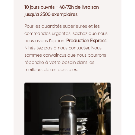
10 jours ouvrés + 48/72h de livraison
jusqu’à 2500 exemplaires.
Pour les quantités supérieures et les
commandes urgentes, sachez que nous
nous avons l’option
‘Production Express’
.
N’hésitez pas à nous contacter. Nous
sommes convaincus que nous pourrons
répondre à votre besoin dans les
meilleurs délais possibles.