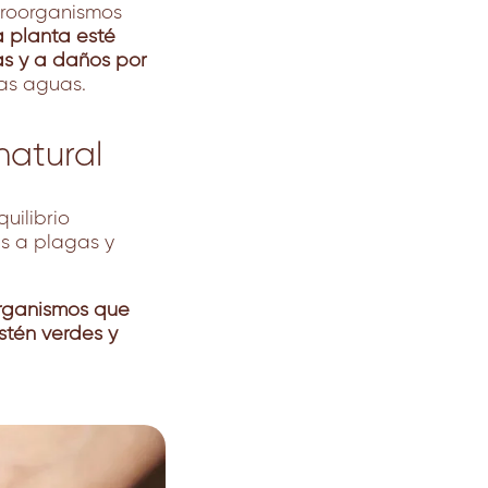
icroorganismos
a planta esté
s y a daños por
las aguas.
natural
uilibrio
s a plagas y
organismos que
stén verdes y