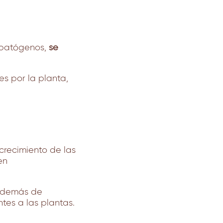
e patógenos,
se
s por la planta,
crecimiento de las
en
además de
tes a las plantas.