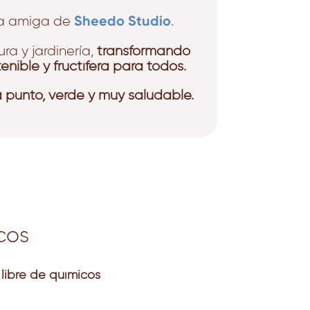
Sheedo Studio
esa amiga de
.
ra y jardinería,
transformando
nible y fructífera para todos.
a punto, verde y muy saludable.
cos
 libre de químicos