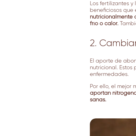
Los fertilizantes 
beneficiosos que 
nutricionalmente
frío o calor.
Tambié
2. Cambiar
El aporte de abon
nutricional. Esto
enfermedades.
Por ello, el mejo
aportan nitrógeno
sanas.