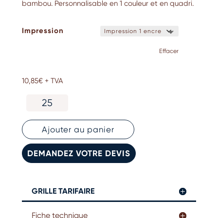
bambou. Personnalisable en 1 couleur et en quadri.
Impression
Effacer
10,85
€
+ TVA
quantité
de
Support
de
Ajouter au panier
téléphone
personnalisé
DEMANDEZ VOTRE DEVIS
GRILLE TARIFAIRE
Fiche technique