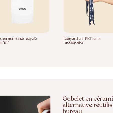
c en non-tissé recyclé
Lanyard en rPET sans
0g/m²
mousqueton
Gobelet en cérami
alternative réutili
bureau