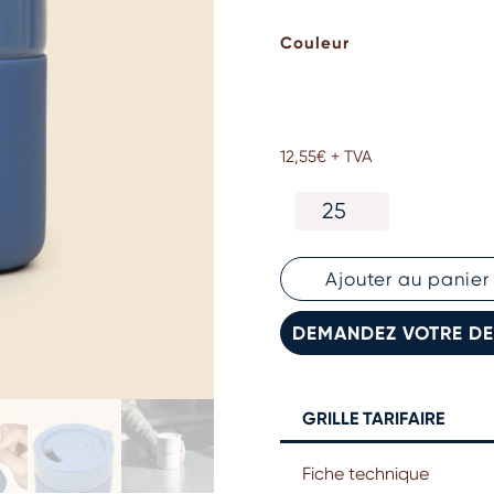
Couleur
12,55
€
+ TVA
quantité
de
Gobelet
en
Ajouter au panier
céramique
personnalisé
DEMANDEZ VOTRE DE
GRILLE TARIFAIRE
Fiche technique