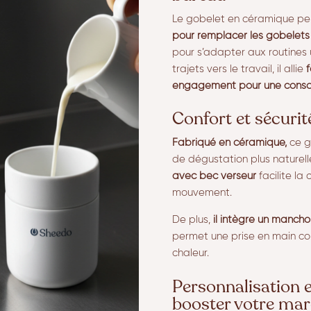
Le gobelet en céramique pers
pour remplacer les gobelets 
pour s’adapter aux routines 
trajets vers le travail, il allie
f
engagement pour une conso
Confort et sécurit
Fabriqué en céramique,
ce g
de dégustation plus naturell
avec bec verseur
facilite l
mouvement.
De plus,
il intègre un manchon
permet une prise en main co
chaleur.
Personnalisation e
booster votre ma