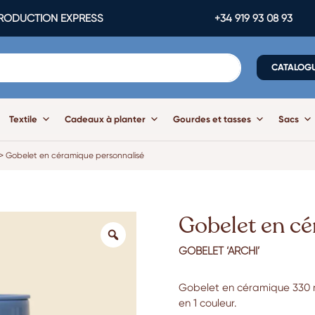
ODUCTION EXPRESS
+34 919 93 08 93
CATALOG
Textile
Cadeaux à planter
Gourdes et tasses
Sacs
>
Gobelet en céramique personnalisé
Gobelet en cé
GOBELET ‘ARCHI’
Gobelet en céramique 330 ml
en 1 couleur.