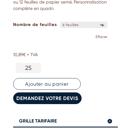
ou 12 feuilles de papier semé. Personnalisation
complète en quadri.
Nombre de feuilles
Effacer
10,89
€
+ TVA
quantité
de
Calendrier
de
Ajouter au panier
bureau
personnalisé
DEMANDEZ VOTRE DEVIS
GRILLE TARIFAIRE