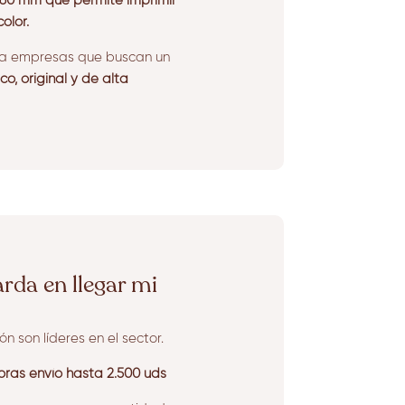
60 mm que permite imprimir
olor.
ra empresas que buscan un
, original y de alta
rda en llegar mi
n son líderes en el sector.
oras envío hasta 2.500 uds