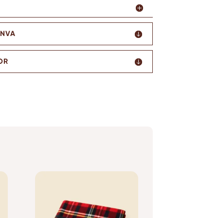
ANVA
OR