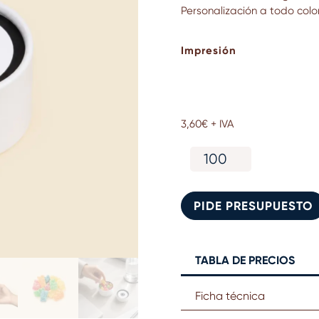
Personalización a todo colo
Impresión
3,60
€
+ IVA
Tarro
de
cartón
personalizado
PIDE PRESUPUESTO
con
gominolas
cantidad
TABLA DE PRECIOS
Ficha técnica