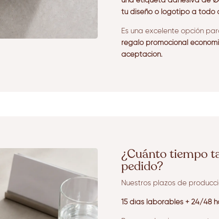
una etiqueta adhesiva de Ø
tu diseño o logotipo a todo c
Es una excelente opción pa
regalo promocional económico
aceptación.
¿Cuánto tiempo ta
pedido?
Nuestros plazos de producció
15 días laborables + 24/48 h