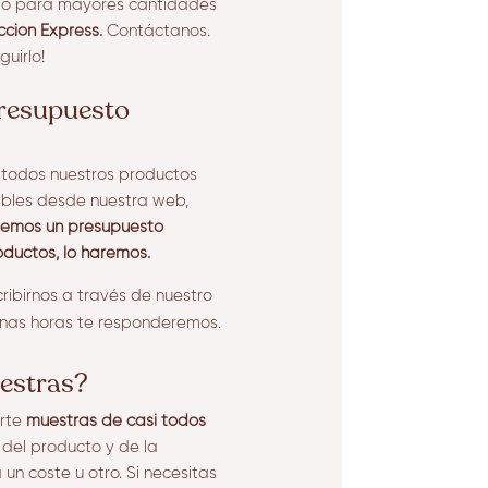
 o para mayores cantidades
ción Express.
Contáctanos.
uirlo!
presupuesto
e todos nuestros productos
ibles desde nuestra web,
viemos un presupuesto
oductos, lo haremos.
ribirnos a través de nuestro
unas horas te responderemos.
estras?
arte
muestras de casi todos
el producto y de la
un coste u otro. Si necesitas