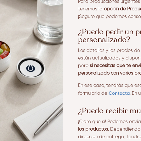
Para producciones urgentes
tenemos la
opción de Produc
¡Seguro que podemos conseg
¿Puedo pedir un 
personalizado?
Los detalles y los precios d
están actualizados y dispon
pero
si necesitas que te en
personalizado con varios pr
En ese caso, tendrás que esc
Contacta
formulario de
. En 
¿Puedo recibir mu
¡Claro que sí! Podemos envi
los productos.
Dependiendo d
dirección de entrega, tendrá 