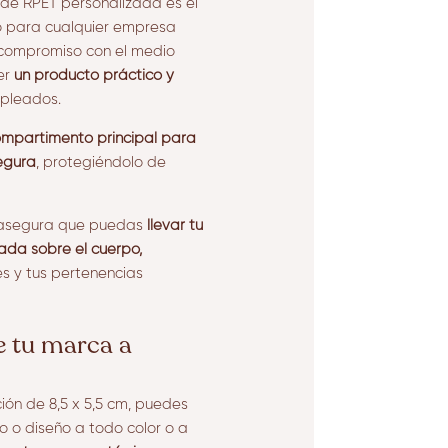
 de RPET personalizada es el
o para cualquier empresa
 compromiso con el medio
er
un producto práctico y
mpleados.
ompartimento principal para
egura
, protegiéndolo de
o asegura que puedas
llevar tu
da sobre el cuerpo,
s y tus pertenencias
e tu marca a
ión de 8,5 x 5,5 cm, puedes
po o diseño a todo color o a