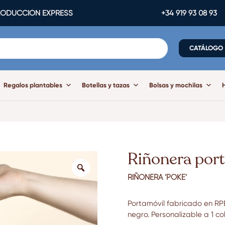
ODUCCIÓN EXPRESS
+34 919 93 08 93
CATÁLOGO
Regalos plantables
Botellas y tazas
Bolsas y mochilas
Riñonera por
RIÑONERA ‘POKE’
Portamóvil fabricado en RP
negro. Personalizable a 1 col