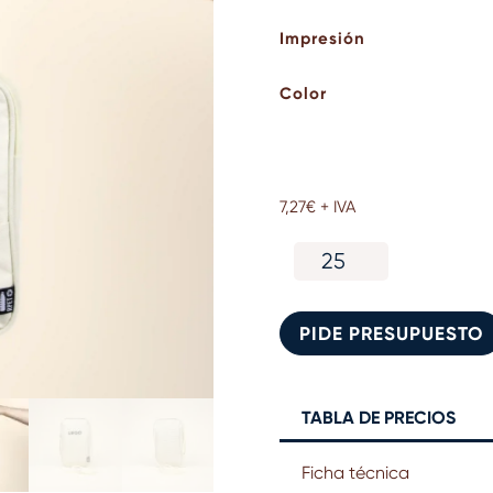
Impresión
Color
7,27
€
+ IVA
Riñonera
portamóvil
RPET
cantidad
PIDE PRESUPUESTO
TABLA DE PRECIOS
Ficha técnica