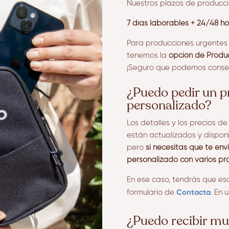
Nuestros plazos de producció
7 días laborables + 24/48 ho
Para producciones urgentes
tenemos la
opción de Produc
¡Seguro que podemos conseg
¿Puedo pedir un 
personalizado?
Los detalles y los precios d
están actualizados y dispon
pero
si necesitas que te en
personalizado con varios pr
En ese caso, tendrás que esc
Contacta
formulario de
. En 
¿Puedo recibir mu