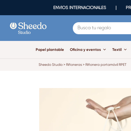
ENVÍOS INTERNACIONALES | PR
Papel plantable
Oficina y eventos
Textil
Sheedo Studio
>
Riñoneras
>
Riñonera portamóvil RPET