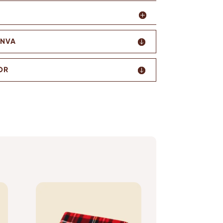
ANVA
OR