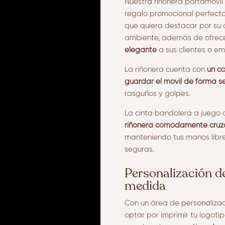
Nuestra riñonera portamóvil
regalo promocional perfect
que quiera destacar por su
ambiente, además de ofrec
elegante
a sus clientes o e
La riñonera cuenta con
un c
guardar el móvil de forma s
rasguños y golpes.
La cinta bandolera a jueg
riñonera cómodamente cruza
manteniendo tus manos libre
seguras.
Personalización d
medida
Con un área de personalizac
optar por imprimir tu logoti