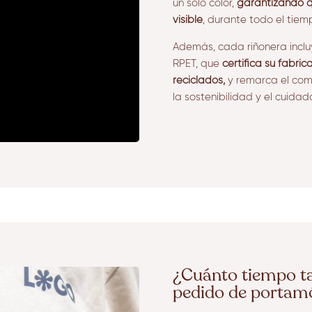
un solo color,
garantizando q
visible
, durante todo el tiemp
Además, cada riñonera inclu
RPET, que
certifica su fabri
reciclados,
y remarca el com
la sostenibilidad y el cuida
¿Cuánto tiempo ta
pedido de portamó