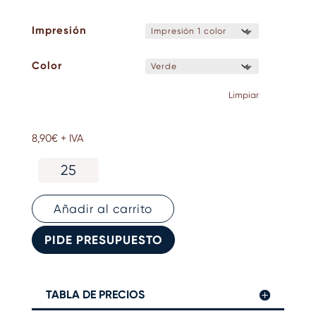
Impresión
Color
Limpiar
8,90
€
+ IVA
Riñonera
media
luna
RPET
Añadir al carrito
cantidad
PIDE PRESUPUESTO
TABLA DE PRECIOS