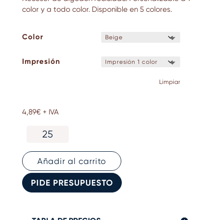
color y a todo color. Disponible en 5 colores.
Color
Impresión
Limpiar
4,89
€
+ IVA
Neceser
de
algodón
personalizado
Añadir al carrito
con
tu
PIDE PRESUPUESTO
logo
cantidad