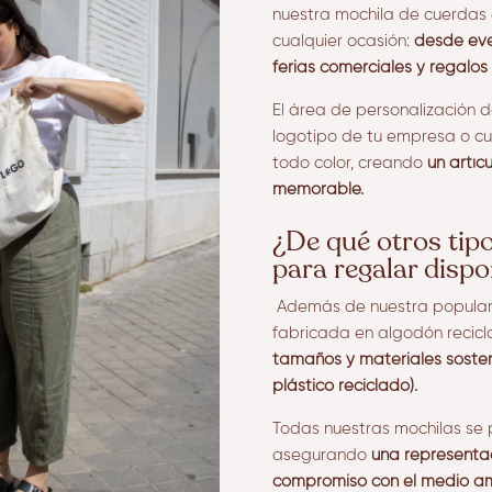
nuestra mochila de cuerdas 
cualquier ocasión:
desde eve
ferias comerciales y regalo
El área de personalización d
logotipo de tu empresa o cua
todo color, creando
un artíc
memorable.
¿De qué otros tip
para regalar dispo
Además de nuestra popular
fabricada en algodón recic
tamaños y materiales sosten
plástico reciclado).
Todas nuestras mochilas se 
asegurando
una representac
compromiso con el medio am