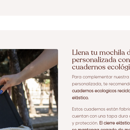
Llena tu mochila 
personalizada con
cuadernos ecológ
Para complementar nuestra 
personalizada, te recome
cuadernos ecológicos recicl
elástico.
Estos cuadernos están fabr
cuentan con una tapa dura 
y protección.
El cierre elást