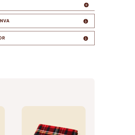
ANVA
OR