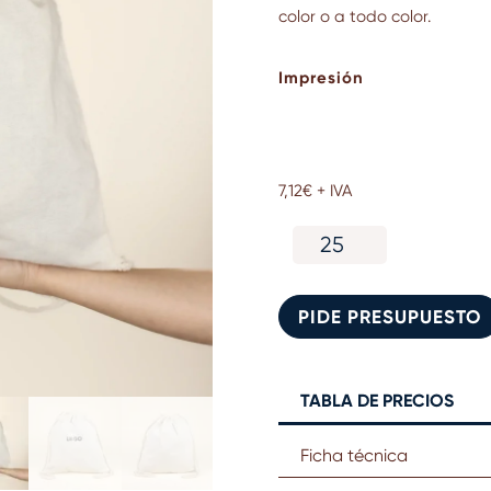
color o a todo color.
Impresión
7,12
€
+ IVA
Mochila
de
cuerdas
personalizada
PIDE PRESUPUESTO
tipo
saco
cantidad
TABLA DE PRECIOS
Ficha técnica