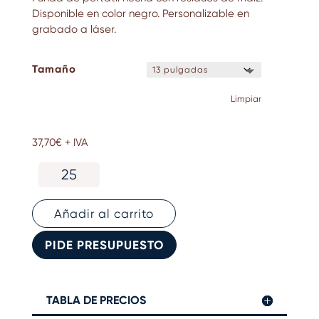
Disponible en color negro. Personalizable en
grabado a láser.
Tamaño
Limpiar
37,70
€
+ IVA
Funda
portátil
de
residuos
Añadir al carrito
de
maíz
PIDE PRESUPUESTO
-
CANUSSA
Corn
TABLA DE PRECIOS
cantidad