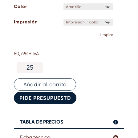
Color
Impresión
Limpiar
50,79
€
+ IVA
Funda
de
portátil
-
Añadir al carrito
HAY
Multi
PIDE PRESUPUESTO
Laptop
cantidad
TABLA DE PRECIOS
Ficha técnica