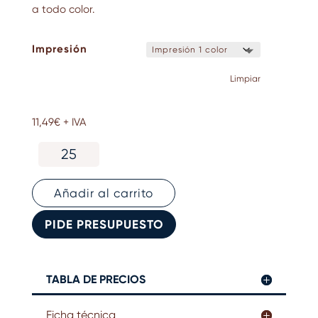
a todo color.
Impresión
Limpiar
11,49
€
+ IVA
Funda
de
portátil
personalizada
Añadir al carrito
hasta
15.6"
PIDE PRESUPUESTO
cantidad
TABLA DE PRECIOS
Ficha técnica