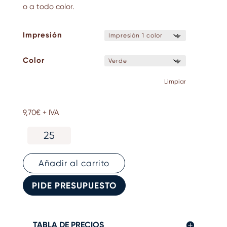
o a todo color.
Impresión
Color
Limpiar
9,70
€
+ IVA
Delantal
ecológico
personalizado
de
Añadir al carrito
cáñamo
cantidad
PIDE PRESUPUESTO
TABLA DE PRECIOS