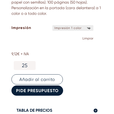
papel con semillas). 100 páginas (50 hojas).
Personalización en la portada (cara delantera) a 1
color o a todo color.
Impresión
Limpiar
9,12
€
+ IVA
Cuaderno
ecológico
con
portada
Añadir al carrito
kraft
cantidad
PIDE PRESUPUESTO
TABLA DE PRECIOS