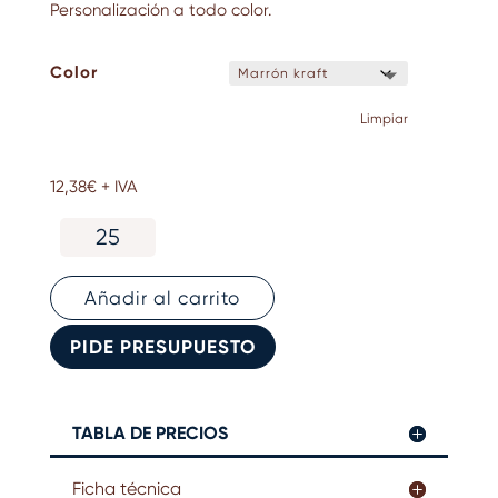
Personalización a todo color.
Color
Limpiar
12,38
€
+ IVA
Calendario
papel
semillas
en
Añadir al carrito
estuche
cantidad
PIDE PRESUPUESTO
TABLA DE PRECIOS
Ficha técnica