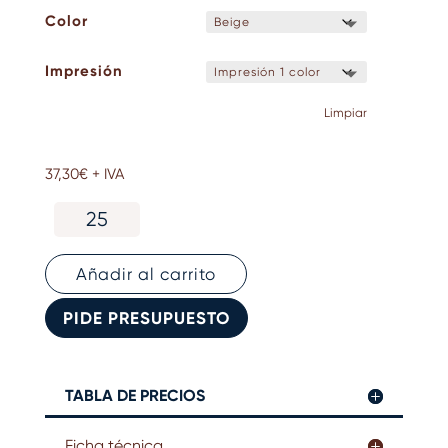
Color
Impresión
Limpiar
37,30
€
+ IVA
Bolsa
de
viaje
Lefrik
Añadir al carrito
Everyday
cantidad
PIDE PRESUPUESTO
TABLA DE PRECIOS
Ficha técnica