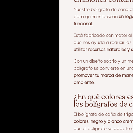
Nuestro bolígrafo de caña de
para quienes buscan
un reg
funcional.
Está fabricado con material 
que nos ayuda a reducir las
utilizar recursos naturales y
Con un diseño sobrio y un m
bolígrafo se convierte en un
promover tu marca de mane
ambiente.
¿En qué colores e
los bolígrafos de 
El bolígrafo de caña de trig
colores: negro y blanco crem
que el bolígrafo se adapte a