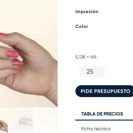
Impresión
Color
5,13
€
+ IVA
Bolígrafo
de
caña
de
PIDE PRESUPUESTO
trigo
cantidad
TABLA DE PRECIOS
Ficha técnica