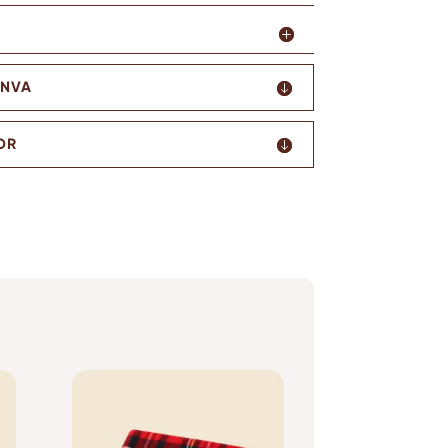
ANVA
OR