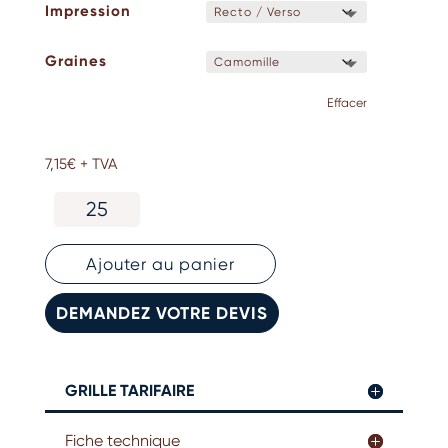
Impression
Graines
Effacer
7,15
€
+ TVA
quantité
de
Carte
pliante
Ajouter au panier
ensemencée
A5
DEMANDEZ VOTRE DEVIS
GRILLE TARIFAIRE
Fiche technique