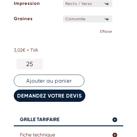
Impression
Graines
Effacer
3,02
€
+ TVA
quantité
de
Carte
carrée
Ajouter au panier
ensemencée
personnalisée
DEMANDEZ VOTRE DEVIS
GRILLE TARIFAIRE
Fiche technique