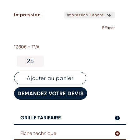
Impression
Effacer
17,80
€
+ TVA
quantité
de
Tablier
de
Ajouter au panier
cuisine
en
DEMANDEZ VOTRE DEVIS
jean
personnalisable
GRILLE TARIFAIRE
Fiche technique