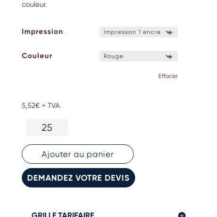
couleur.
Impression
Couleur
Effacer
5,52
€
+ TVA
quantité
de
Stylo
roller
Ajouter au panier
publicitaire
en
DEMANDEZ VOTRE DEVIS
aluminium
recyclé
GRILLE TARIFAIRE