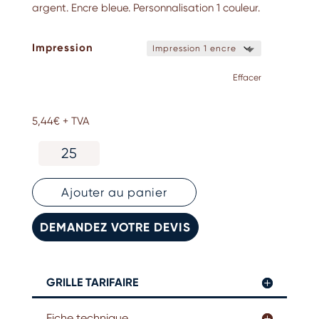
argent. Encre bleue. Personnalisation 1 couleur.
Impression
Effacer
5,44
€
+ TVA
quantité
de
Stylo
en
Ajouter au panier
aluminium
recyclé
DEMANDEZ VOTRE DEVIS
GRILLE TARIFAIRE
Fiche technique