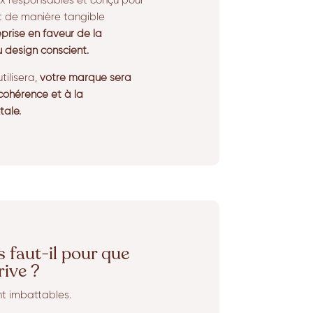
x responsables et conçu pour
t de manière tangible
prise en faveur de la
u design conscient.
tilisera,
votre marque sera
 cohérence et à la
tale.
faut-il pour que
ive ?
nt imbattables.