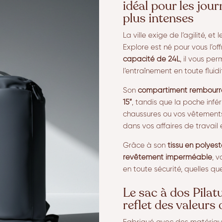
idéal pour les jour
plus intenses
La ville exige de l’agilité, et
Explore est né pour vous l’of
capacité de 24L
, il vous pe
l’entraînement en toute fluidi
Son
compartiment rembourré
15”
, tandis que la poche infé
chaussures ou vos vêtements
dans vos affaires de travail 
Grâce à son
tissu en polyest
revêtement imperméable
, 
en toute sécurité, quelles qu
Le sac à dos Pilat
reflet des valeurs 