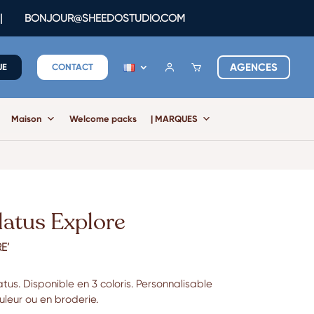
|
BONJOUR@SHEEDOSTUDIO.COM
AGENCES
UE
CONTACT
Maison
Welcome packs
| MARQUES
latus Explore
E’
us. Disponible en 3 coloris. Personnalisable
uleur ou en broderie.