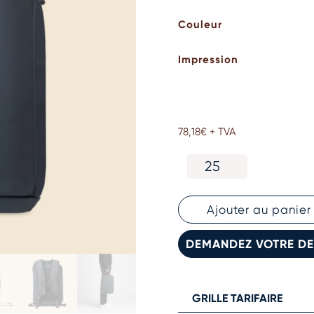
Couleur
Impression
78,18
€
+ TVA
quantité
de
Sac
à
Ajouter au panier
dos
-
DEMANDEZ VOTRE DE
Pilatus
Explore
GRILLE TARIFAIRE