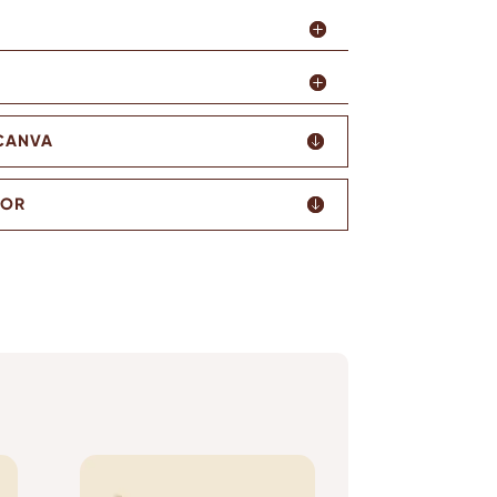
 CANVA
TOR