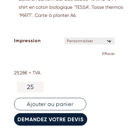
shirt en coton biologique ‘TESSA’. Tasse thermos
‘MATT’. Carte à planter A6.
Impression
Effacer
29,28
€
+ TVA
quantité
de
Pack
cadeaux
Ajouter au panier
pour
l'été
DEMANDEZ VOTRE DEVIS
'Summer
Time'