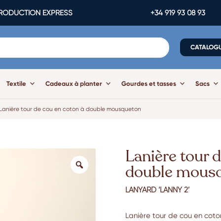
ODUCTION EXPRESS
+34 919 93 08 93
CATALOG
Textile
Cadeaux à planter
Gourdes et tasses
Sacs
Lanière tour de cou en coton à double mousqueton
Lanière tour 
double mous
LANYARD ‘LANNY 2’
Lanière tour de cou en cot