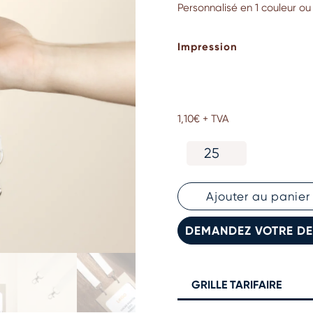
Personnalisé en 1 couleur ou
Impression
1,10
€
+ TVA
quantité
de
Lanière
tour
Ajouter au panier
de
cou
DEMANDEZ VOTRE DE
en
coton
à
double
GRILLE TARIFAIRE
mousqueton