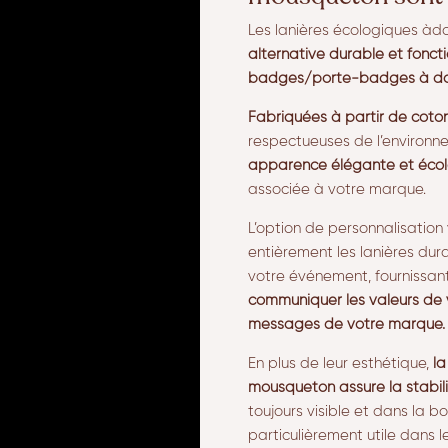
Les lanières écologiques à
alternative durable et fonct
badges/porte-badges à dob
Fabriquées à partir de coton
respectueuses de l’environ
apparence élégante et éco
associée à votre marque.
L’option de personnalisatio
entièrement les lanières durab
votre événement, fournissan
communiquer les valeurs de v
messages de votre marque.
En plus de leur esthétique,
la
mousqueton assure la stabil
toujours visible et dans la b
particulièrement utile dans 