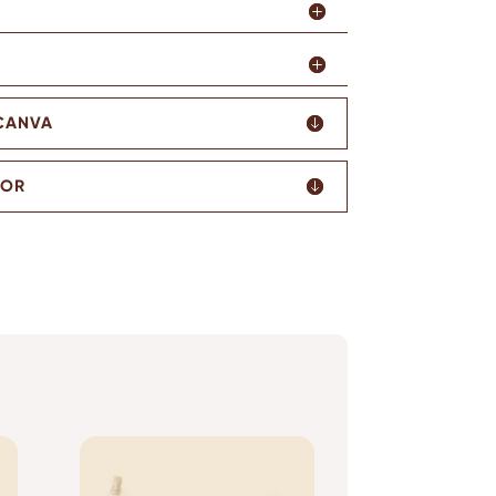
 CANVA
TOR