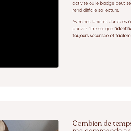
activité où le badge peut se
rend difficile sa lecture.
Avec nos lanières durables 
pouvez être sûr que
l’identi
toujours sécurisée et facilemen
Combien de temps 
ma commande arr