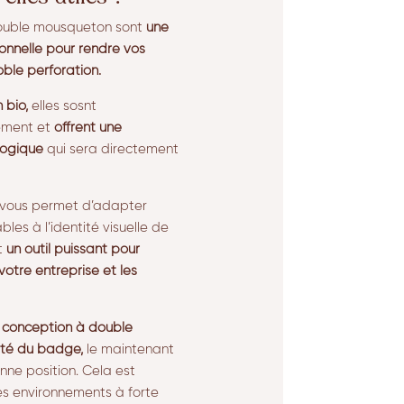
double mousqueton sont
une
ionnelle pour rendre vos
le perforation.
 bio,
elles sosnt
nement et
offrent une
logique
qui sera directement
n vous permet d’adapter
les à l’identité visuelle de
t
un outil puissant pour
otre entreprise et les
 conception à double
ité du badge,
le maintenant
onne position. Cela est
les environnements à forte