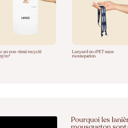
c en non-tissé recyclé
Lanyard en rPET sans
0g/m²
mousqueton
Pourquoi les laniè
mousqueton sont-e