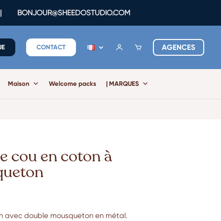
|
BONJOUR@SHEEDOSTUDIO.COM
AGENCES
UE
CONTACT
Maison
Welcome packs
| MARQUES
de cou en coton à
queton
on avec double mousqueton en métal.