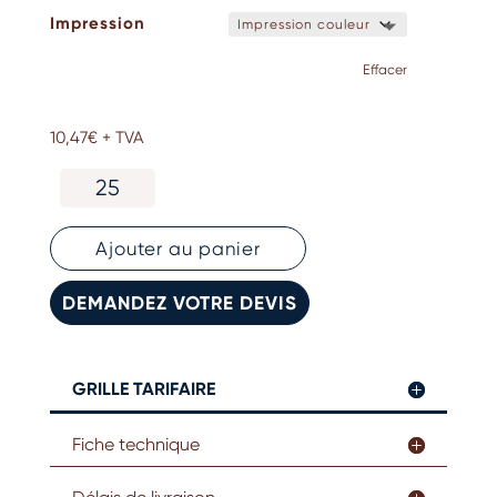
Impression
Effacer
10,47
€
+ TVA
quantité
de
Gourde
isotherme
Ajouter au panier
850
ml
DEMANDEZ VOTRE DEVIS
GRILLE TARIFAIRE
Fiche technique