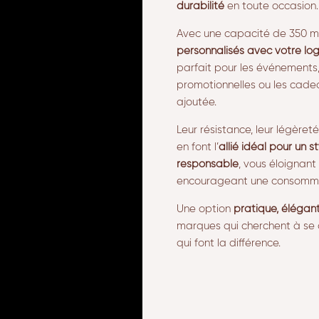
durabilité
en toute occasion.
Avec une capacité de 350 m
personnalisés avec votre lo
parfait pour les événement
promotionnelles ou les cadea
ajoutée.
Leur résistance, leur légèreté
en font l’
allié idéal pour un st
responsable
, vous éloignant
encourageant une consomma
Une option
pratique, élégan
marques qui cherchent à se
qui font la différence.