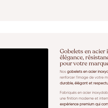
Gobelets en acier 
élégance, résistanc
pour votre marqu
Nos
gobelets en acier inoxy
renforcer l’image de votre 
durable, élégant et respect
Fabriqués en acier inoxydab
une finition moderne et intemp
expérience premium qui comb