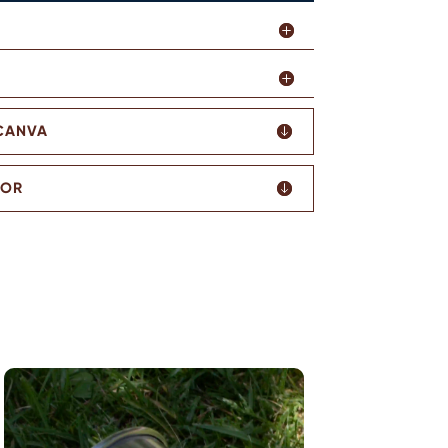
 CANVA
TOR