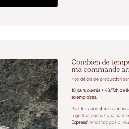
Combien de temps 
ma commande arr
Nos délais de production so
10 jours ouvrés + 48/72h de l
exemplaires.
Pour les quantités supérieu
urgentes, sachez que nous n
Express’
. N’hésitez pas à nou