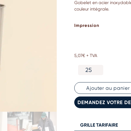
Gobelet en acier inoxydable
couleur intégrale.
Impression
5,07
€
+ TVA
quantité
de
Gobelet
personnalisé
Ajouter au panier
en
acier
DEMANDEZ VOTRE DE
inoxydable
GRILLE TARIFAIRE