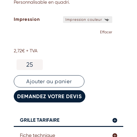
Personnalisable en quadri.
Impression
Effacer
2,72
€
+ TVA
quantité
de
Bouteille
en
Ajouter au panier
verre
personnalisée
DEMANDEZ VOTRE DEVIS
GRILLE TARIFAIRE
Fiche technique