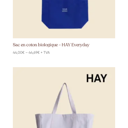
Sac en coton biologique – HAY Everyday
Price
44,00
€
–
44,69
€
+ TVA
range:
44,00€
through
44,69€