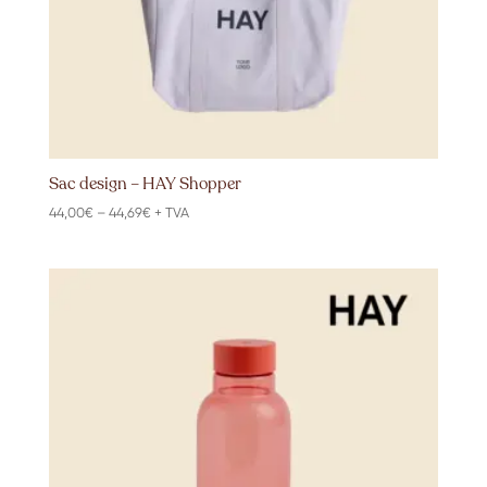
Sac design – HAY Shopper
Price
44,00
€
–
44,69
€
+ TVA
range:
44,00€
through
44,69€