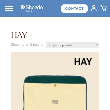
CONTACT
HAY
Sorted
Showing all 5 results
by
popularity