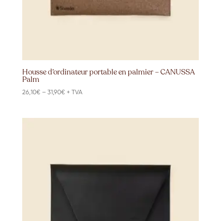
Housse d’ordinateur portable en palmier – CANUSSA
Palm
Price
26,10
€
–
31,90
€
+ TVA
range:
26,10€
through
31,90€