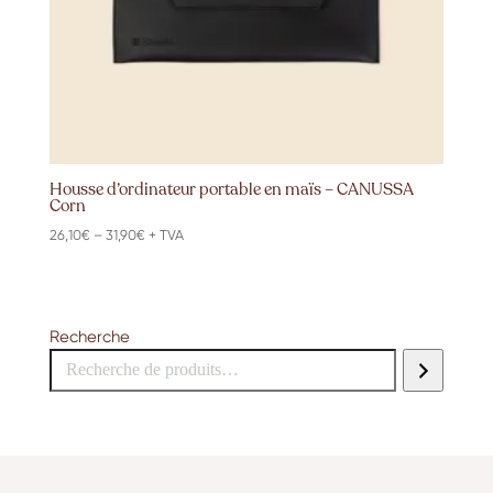
Housse d’ordinateur portable en maïs – CANUSSA
Corn
Price
26,10
€
–
31,90
€
+ TVA
range:
26,10€
through
31,90€
Recherche