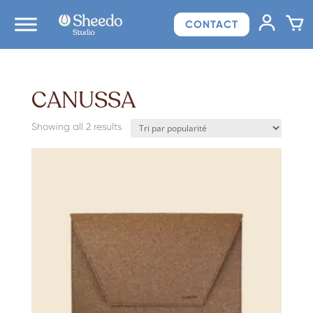
CONTACT
CANUSSA
Sorted
Showing all 2 results
by
popularity